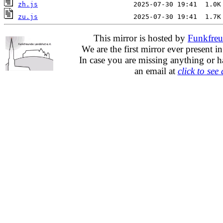
zh.js
zu.js
This mirror is hosted by
Funkfreu
We are the first mirror ever present i
In case you are missing anything or h
an email at
click to see