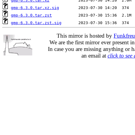
gmp-6.3.0.tar.xz
gmp-6.3.0.tar.xz.sig
gmp-6.3.0.tar.zst
gmp-6.3.0.tar.zst.sig
This mirror is hosted by
Funkfreu
We are the first mirror ever present i
In case you are missing anything or h
an email at
click to see